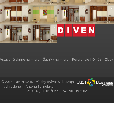
Vstavané skrine na mieru
|
Šatníky na mieru
|
Referencie
|
O nás
|
Zľavy
© 2018 - DIVEN, s.r.o. - všetky práva
Webdizajn:
vyhradené |
Antona Bernoláka
2199/40, 01001 Žilina |
0905 197 902