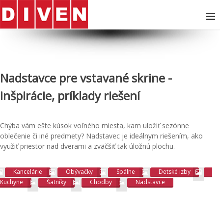
Nadstavce pre vstavané skrine -
inšpirácie, príklady riešení
Chýba vám ešte kúsok voľného miesta, kam uložiť sezónne
oblečenie či iné predmety? Nadstavec je ideálnym riešením, ako
využiť priestor nad dverami a zväčšiť tak úložnú plochu.
Kancelárie
Obývačky
Spálne
Detské izby
Kuchyne
Šatníky
Chodby
Nadstavce