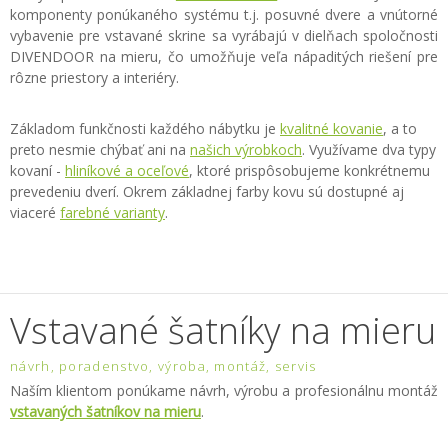
komponenty ponúkaného systému t.j. posuvné dvere a vnútorné
vybavenie pre vstavané skrine sa vyrábajú v dielňach spoločnosti
DIVENDOOR na mieru, čo umožňuje veľa nápaditých riešení pre
rôzne priestory a interiéry.
Základom funkčnosti každého nábytku je
kvalitné kovanie
, a to
preto nesmie chýbať ani na
našich výrobkoch
. Využívame dva typy
kovaní -
hliníkové a oceľové
, ktoré prispôsobujeme konkrétnemu
prevedeniu dverí. Okrem základnej farby kovu sú dostupné aj
viaceré
farebné varianty
.
Vstavané šatníky na mieru
návrh, poradenstvo, výroba, montáž, servis
Naším klientom ponúkame návrh, výrobu a profesionálnu montáž
vstavaných šatníkov na mieru
.