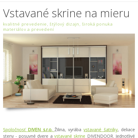
Vstavané skrine na mieru
kvalitné prevedenie, štýlový dizajn, široká ponuka
materiálov a prevedení
Spoločnosť
DIVEN s.r.o.
Žilina, vyrába
vstavané šatníky
, deliace
steny - posuvné dvere a
vstavané skrine
DIVENDOOR. Jednotlivé