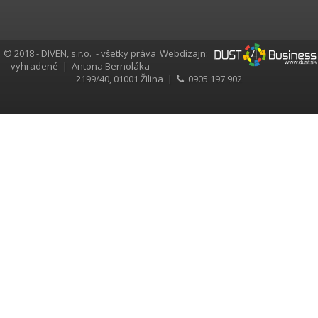
© 2018 - DIVEN, s.r.o. - všetky práva
Webdizajn:
vyhradené |
Antona Bernoláka
2199/40, 01001 Žilina |
0905 197 902