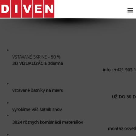
VSTAVANÉ SKRINE - 50 %
3D VIZUALIZÁCIE zdarma
info : +421 905 
NOVÝ 3D KONFIGURÁTOR
vstavané šatníky na mieru
UŽ DO 30 D
vyrobíme váš šatník snov
3824 rôznych kombinácií materiálov
montáž osvetl