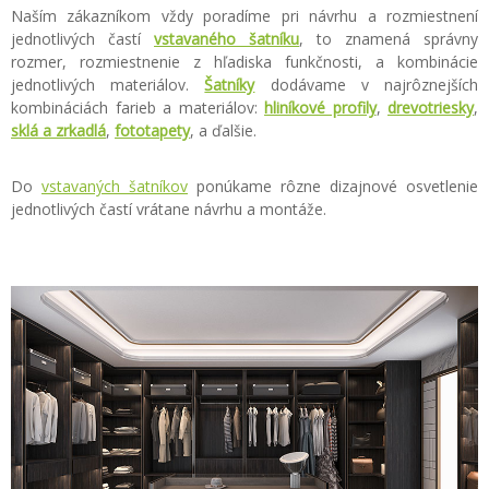
Naším zákazníkom vždy poradíme pri návrhu a rozmiestnení
jednotlivých častí
vstavaného šatníku
, to znamená správny
rozmer, rozmiestnenie z hľadiska funkčnosti, a kombinácie
jednotlivých materiálov.
Šatníky
dodávame v najrôznejších
kombináciách farieb a materiálov:
hliníkové profily
,
drevotriesky
,
sklá a zrkadlá
,
fototapety
, a ďalšie.
Do
vstavaných šatníkov
ponúkame rôzne dizajnové osvetlenie
jednotlivých častí vrátane návrhu a montáže.