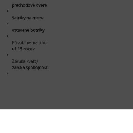
prechodové dvere
šatníky na mieru
vstavané botníky
Pôsobíme na trhu
už 15 rokov
Záruka kvality
záruka spokojnosti