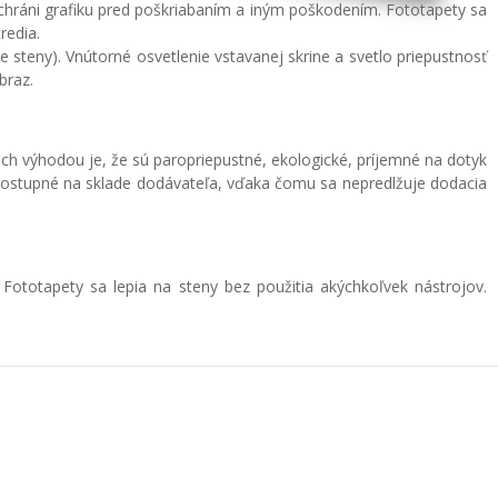
 ochráni grafiku pred poškriabaním a iným poškodením. Fototapety sa
redia.
ce steny). Vnútorné osvetlenie vstavanej skrine a svetlo priepustnosť
braz.
ich výhodou je, že sú paropriepustné, ekologické, príjemné na dotyk
 dostupné na sklade dodávateľa, vďaka čomu sa nepredlžuje dodacia
 Fototapety sa lepia na steny bez použitia akýchkoľvek nástrojov.