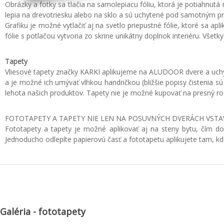
Obrázky a fotky sa tlačia na samolepiacu fóliu, ktorá je potiahnut
lepia na drevotriesku alebo na sklo a sú uchytené pod samotným pr
Grafiku je možné vytlačiť aj na svetlo priepustné fólie, ktoré sa ap
fólie s potlačou vytvoria zo skrine unikátny doplnok interiéru. Všetk
Tapety
Vliesové tapety značky KARKI aplikujeme na ALUDOOR dvere a uchytím
a je možné ich umývať vlhkou handričkou (bližšie popisy čistenia
lehota našich produktov. Tapety nie je možné kupovať na presný roz
FOTOTAPETY A TAPETY NIE LEN NA POSUVNÝCH DVERÁCH VSTA
Fototapety a tapety je možné aplikovať aj na steny bytu, čím dos
Jednoducho odlepíte papierovú časť a fototapetu aplikujete tam, kd
Galéria - fototapety