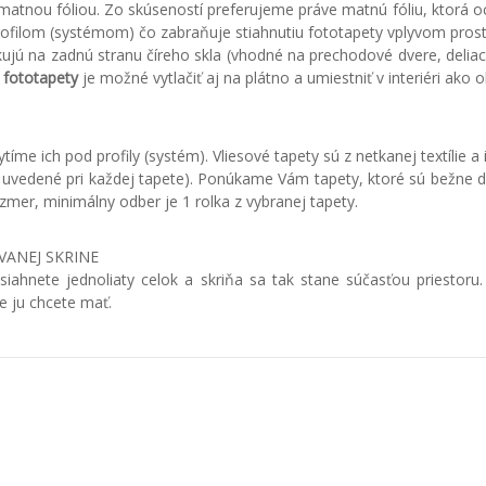
á matnou fóliou. Zo skúseností preferujeme práve matnú fóliu, ktorá
ofilom (systémom) čo zabraňuje stiahnutiu fototapety vplyvom prost
likujú na zadnú stranu číreho skla (vhodné na prechodové dvere, delia
y
fototapety
je možné vytlačiť aj na plátno a umiestniť v interiéri ako o
e ich pod profily (systém). Vliesové tapety sú z netkanej textílie a 
 sú uvedené pri každej tapete). Ponúkame Vám tapety, ktoré sú bežne
mer, minimálny odber je 1 rolka z vybranej tapety.
VANEJ SKRINE
iahnete jednoliaty celok a skriňa sa tak stane súčasťou priestoru.
e ju chcete mať.